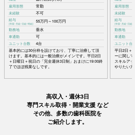
常勤
雇用形態
雇用形態
不可
未経験
未経験
給与
給与
55万円～100万円
(年収･月給･日給･時給)
(年収･月給･日給･
垂水
勤務地
勤務地
可
車通勤
車通勤
4台
ユニット台数
ユニット台
基本的には30分枠を設けており、丁寧に治療して頂
平日2日＋
けます。基本的には一般治療がメインです。平日2日
ーに関して
＋日曜日＋祝日の「完全週休3日制」おまけに19:00終
スキルアッ
了でほぼ残業なしです。
やりたい方
高収入・週休3日
専門スキル取得・開業支援 など
その他、多数の歯科医院を
ご紹介します。