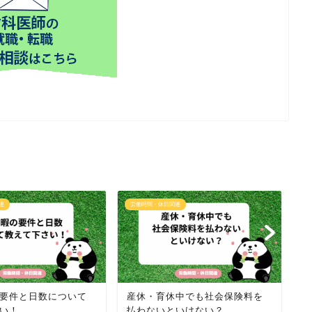
連
労働時間・休日関連
労
要件と日数について
産休・育休中でも社会保険料を
忌
い！
払わないといけない？
に