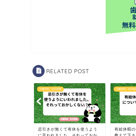
RELATED POST
労働時間・休日関連
労働時間・休日関
会保険料を
忌引きが無くて有休を使うよう
有給休暇の
？
に言われました。それっておか
教えて下さ