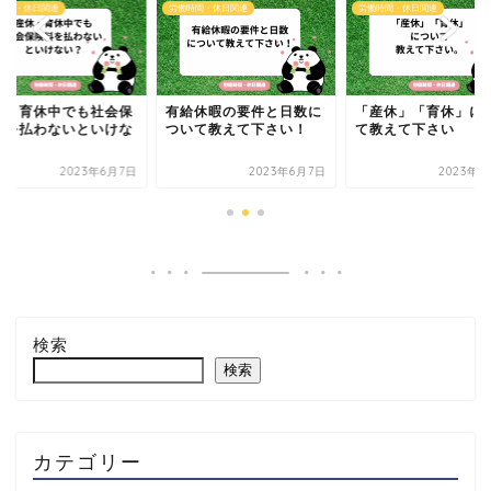
時間・休日関連
労働時間・休日関連
労働時間・休日関連
休・育休中でも社会保
有給休暇の要件と日数に
「産休」「育休」に
料を払わないといけな
ついて教えて下さい！
て教えて下さい
？
2023年6月7日
2023年6月7日
2023年6
検索
検索
カテゴリー