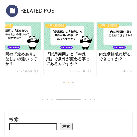
RELATED POST
・退職関連
入職・退職関連
入職・退職関連
約期間の「定めあり」
「試用期間」と「本採
内定承諾後に断るこ
定めなし」の違いって
用」で条件が変わる事っ
できますか？
ですか？
てあるんですか？
2023年6月7日
2023年6月7日
2023年6
検索
検索