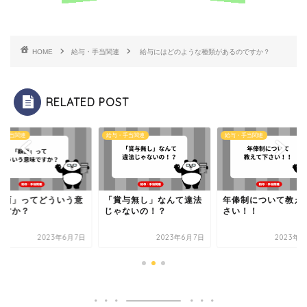
HOME
給与・手当関連
給与にはどのような種類があるのですか？
RELATED POST
・手当関連
給与・手当関連
給与・手当関連
額面」ってどういう意
「賞与無し」なんて違法
年俸制について教え
ですか？
じゃないの！？
さい！！
2023年6月7日
2023年6月7日
2023年6